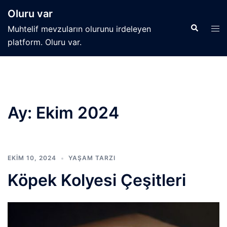
İçeriğe
Oluru var
atla
Search
Tog
Muhtelif mevzuların olurunu irdeleyen
men
platform. Oluru var.
Ay:
Ekim 2024
EKIM 10, 2024
YAŞAM TARZI
Köpek Kolyesi Çeşitleri