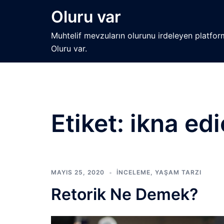
İçeriğe
Oluru var
atla
Muhtelif mevzuların olurunu irdeleyen platfor
Oluru var.
Etiket:
ikna ed
MAYIS 25, 2020
İNCELEME
,
YAŞAM TARZI
Retorik Ne Demek?