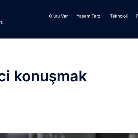
Oluru Var
Yaşam Tarzı
Teknoloji
m.
ici konuşmak