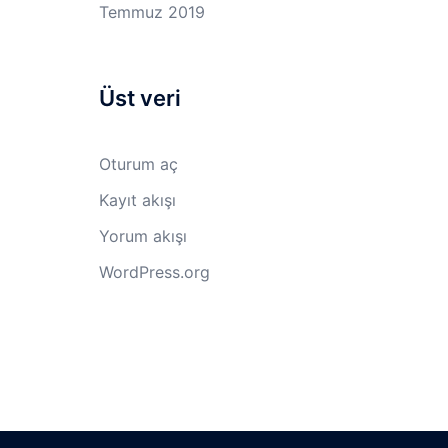
Temmuz 2019
Üst veri
Oturum aç
Kayıt akışı
Yorum akışı
WordPress.org