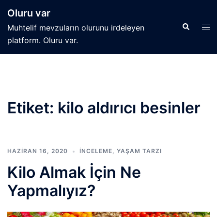
İçeriğe
Oluru var
atla
Search
Tog
Muhtelif mevzuların olurunu irdeleyen
men
platform. Oluru var.
Etiket:
kilo aldırıcı besinler
HAZIRAN 16, 2020
İNCELEME
,
YAŞAM TARZI
Kilo Almak İçin Ne
Yapmalıyız?