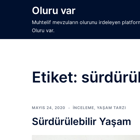
İçeriğe
Oluru var
atla
Muhtelif mevzuların olurunu irdeleyen platfor
Oluru var.
Etiket:
sürdürül
MAYIS 24, 2020
İNCELEME
,
YAŞAM TARZI
Sürdürülebilir Yaşam