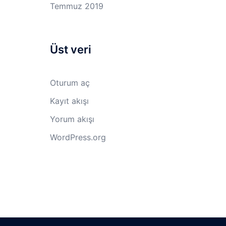
Temmuz 2019
Üst veri
Oturum aç
Kayıt akışı
Yorum akışı
WordPress.org