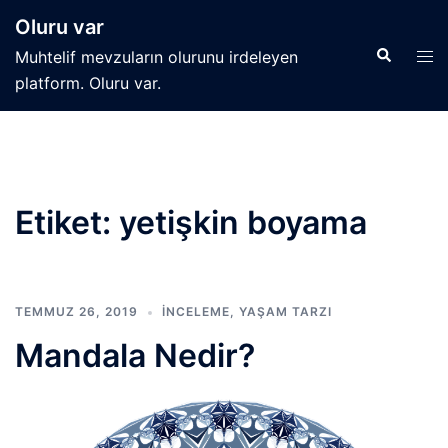
İçeriğe
Oluru var
atla
Search
Tog
Muhtelif mevzuların olurunu irdeleyen
men
platform. Oluru var.
Etiket:
yetişkin boyama
TEMMUZ 26, 2019
İNCELEME
,
YAŞAM TARZI
Mandala Nedir?